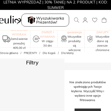
LETNIA WYPRZEDAŻ | 30% TANIEJ NA 2. PRODUKT | KOD:
SUMMER
MOVE MY WAY | KUP 3, ODBIERZ NASZYJNIK GRATIS
Wyszukiwarka
Prezentów!
Roczna
BEZPIECZN
DARMOWA
ZWROT I
gwarancja
ZAKUPY
WYSYŁKA
WYMIANA
Wszystkie
Wszystkie
Zamówienie
W ciągu
produkty
dane są
powyżej
30 dni
są
zawsze
405,00 zł
wliczone
chronione
Strona główna
PREZENTY
Dla Kogoś
Dla Mamy
Filtry
Nie znaleziono produktów
spełniających Twoje
kryteria. Wyczyść filtry i
wybierz inne opcje
filtrowania.