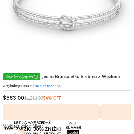
Jeulia Bransoletka Srebrna z Węzłami
Szybka Wysyłka
Napisz recenzję
Artykuł#
:
JEBF0057
$563.00
$1,211.00
54% OFF
LETNIA WYPRZEDAŻ
Kod:
Wybierz kolor: Silver
SUMMER
10% ZNIŻKI
30% ZNIŻKI
Kopiuj
NA WSZYSTKO
NA 2. PRODUKT