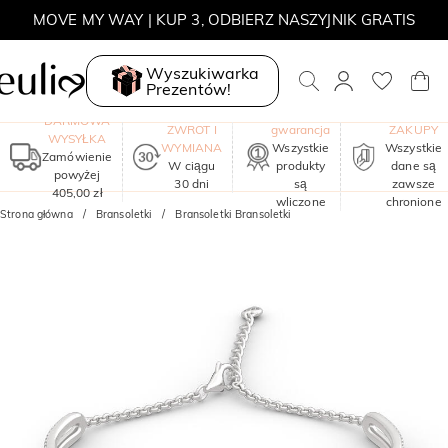
MOVE MY WAY | KUP 3, ODBIERZ NASZYJNIK GRATIS
Wyszukiwarka
Prezentów!
Roczna
BEZPIECZN
DARMOWA
ZWROT I
gwarancja
ZAKUPY
WYSYŁKA
WYMIANA
Wszystkie
Wszystkie
Zamówienie
W ciągu
produkty
dane są
powyżej
30 dni
są
zawsze
405,00 zł
wliczone
chronione
Strona główna
Bransoletki
Bransoletki Bransoletki