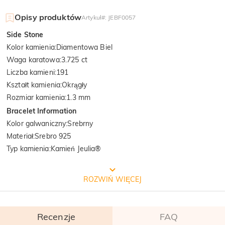
Opisy produktów
Artykuł#
:
JEBF0057
Side Stone
Kolor kamienia
:
Diamentowa Biel
Waga karatowa
:
3.725 ct
Liczba kamieni
:
191
Kształt kamienia
:
Okrągły
Rozmiar kamienia
:
1.3 mm
Bracelet Information
Kolor galwaniczny
:
Srebrny
Materiał
:
Srebro 925
Typ kamienia
:
Kamień Jeulia®
Proces tworzenia biżuterii
ROZWIŃ WIĘCEJ
Recenzje
FAQ