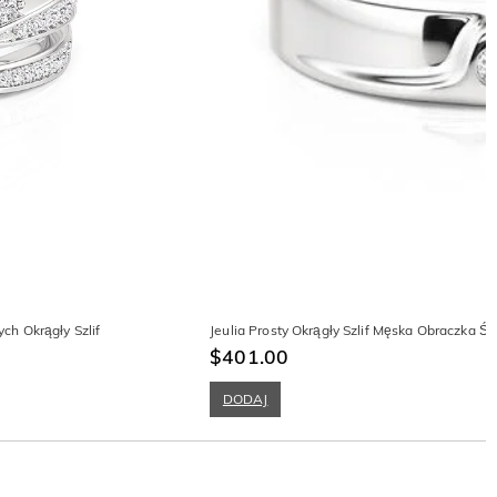
ch Okrągły Szlif
Jeulia Prosty Okrągły Szlif Męska Obraczka Śl
$401.00
DODAJ