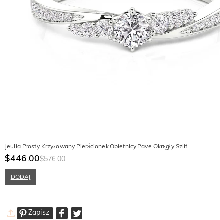
Jeulia Prosty Krzyżowany Pierścionek Obietnicy Pave Okrągły Szlif
$446.00
$576.00
DODAJ
Zapisz