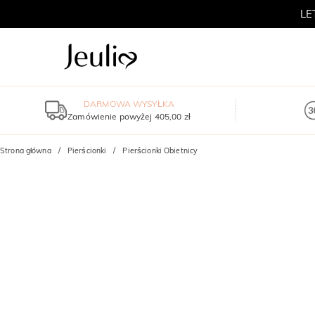
LE
DARMOWA WYSYŁKA
Zamówienie powyżej 405,00 zł
Strona główna
Pierścionki
Pierścionki Obietnicy