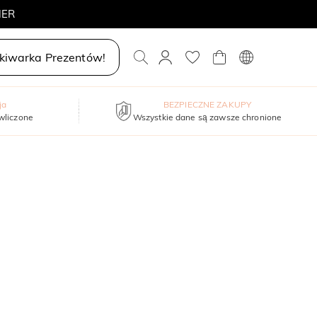
MER
iwarka Prezentów!
ja
BEZPIECZNE ZAKUPY
wliczone
Wszystkie dane są zawsze chronione