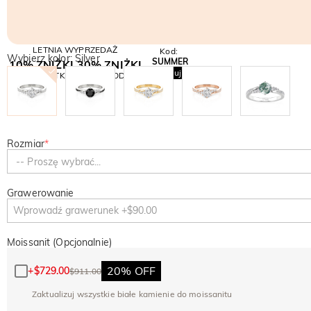
LETNIA WYPRZEDAŻ
Kod:
Wybierz kolor: Silver
SUMMER
10% ZNIŻKI
30% ZNIŻKI
Kopiuj
NA WSZYSTKO
NA 2. PRODUKT
Rozmiar
*
-- Proszę wybrać...
Grawerowanie
Moissanit (Opcjonalnie)
20% OFF
+
$729.00
$911.00
Zaktualizuj wszystkie białe kamienie do moissanitu