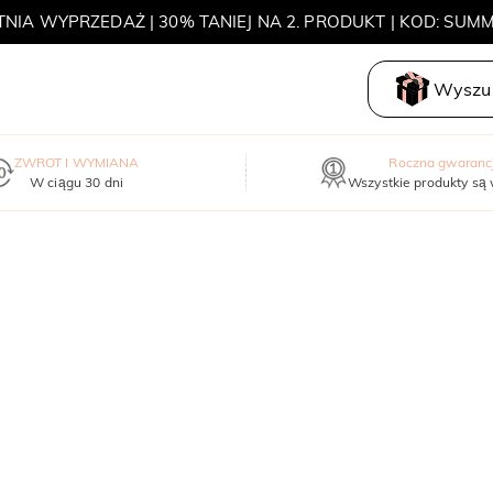
TNIA WYPRZEDAŻ | 30% TANIEJ NA 2. PRODUKT | KOD: SUM
MOVE MY WAY | KUP 3, ODBIERZ NASZYJNIK GRATIS
Wyszuk
ZWROT I WYMIANA
Roczna gwaranc
W ciągu 30 dni
Wszystkie produkty są 