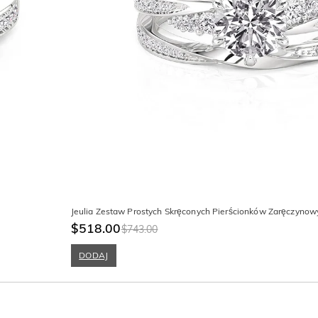
Jeulia Zestaw Prostych Skręconych Pierścionków Zaręczynowy
$518.00
$743.00
DODAJ