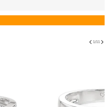
1
/
11