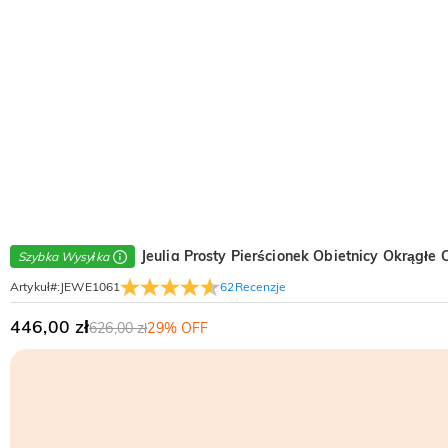
Jeulia Prosty Pierścionek Obietnicy Okrągłe
Szybka Wysyłka
62
Recenzje
Artykuł#
:
JEWE1061
446,00 zł
626,00 zł
29% OFF